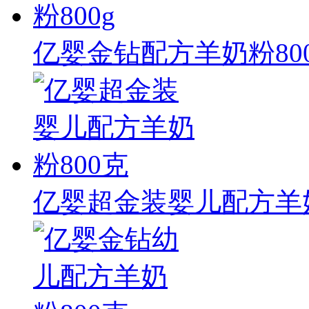
亿婴金钻配方羊奶粉800
亿婴超金装婴儿配方羊奶