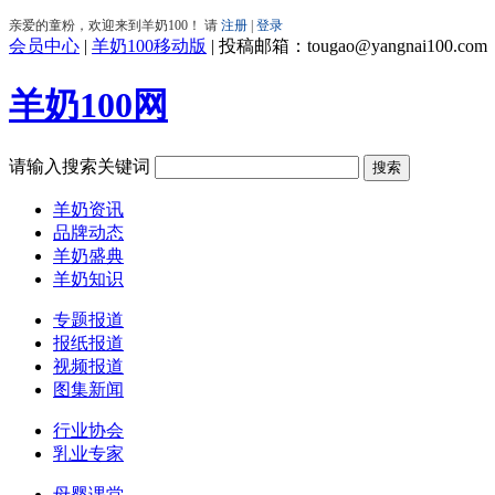
会员中心
|
羊奶100移动版
|
投稿邮箱：tougao@yangnai100.com
羊奶100网
请输入搜索关键词
羊奶资讯
品牌动态
羊奶盛典
羊奶知识
专题报道
报纸报道
视频报道
图集新闻
行业协会
乳业专家
母婴课堂