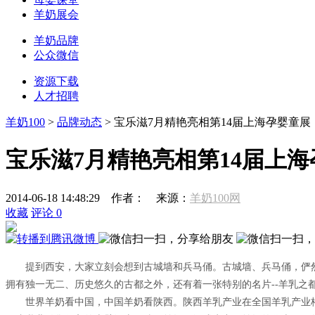
羊奶展会
羊奶品牌
公众微信
资源下载
人才招聘
羊奶100
>
品牌动态
> 宝乐滋7月精艳亮相第14届上海孕婴童展
宝乐滋7月精艳亮相第14届上
2014-06-18 14:48:29
作者：
来源：
羊奶100网
收藏
评论
0
提到西安，大家立刻会想到古城墙和兵马俑。古城墙、兵马俑，俨
拥有独一无二、历史悠久的古都之外，还有着一张特别的名片--羊乳之都。
世界羊奶看中国，中国羊奶看陕西。陕西羊乳产业在全国羊乳产业格局