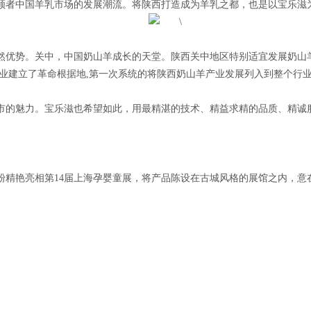
领者中国羊乳市场的发展潮流。将陕西打造成为羊乳之都，也是以宝乐滋
优势。关中，中国奶山羊成长的天堂。陕西关中地区特别适宜发展奶山羊
奶产业建立了革命根据地,第一次系统的将陕西奶山羊产业发展列入到整个
魅力。宝乐滋也希望如此，用最精湛的技术、精益求精的品质、精诚服务
艳亮相第14届上海孕婴童展，将产品陈设在古城风格的展馆之内，意