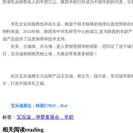
西省乳业销售收入的半壁江山。陕西羊奶已经成为中国羊奶的代表，引
羊乳文化在陕西也存在久远，根源于得天独厚的地理位置优势和自然
饲料来源。2014年初，陕西关中羊乳研究中心的成立,是为陕西的羊
滋产品提供了品质保障和技术支持。
长安、古城墙、兵马俑，是人类智慧精华的缩影，也印证了这个城市的
日，宝乐滋将精艳亮相上海，为展会带来更多精彩！
此次宝乐滋携主力品牌产品宝乐滋、智立方、瑞力多、安贝瑞羊奶粉精
片，打造中国羊乳之都。
宝乐滋展位：特展E7B19，36㎡
标签：
宝乐滋，孕婴童展会，羊奶
相关阅读
reading