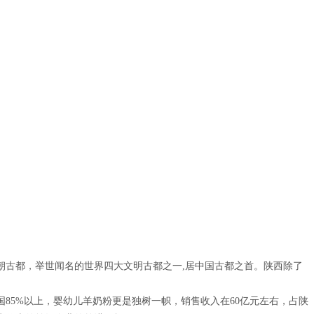
朝古都，举世闻名的世界四大文明古都之一,居中国古都之首。陕西除了
5%以上，婴幼儿羊奶粉更是独树一帜，销售收入在60亿元左右，占陕