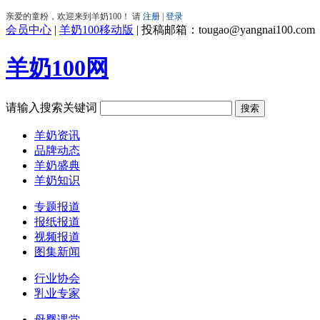
会员中心
|
羊奶100移动版
|
投稿邮箱：tougao@yangnai100.com
羊奶100网
请输入搜索关键词
羊奶资讯
品牌动态
羊奶盛典
羊奶知识
专题报道
报纸报道
视频报道
图集新闻
行业协会
乳业专家
母婴课堂