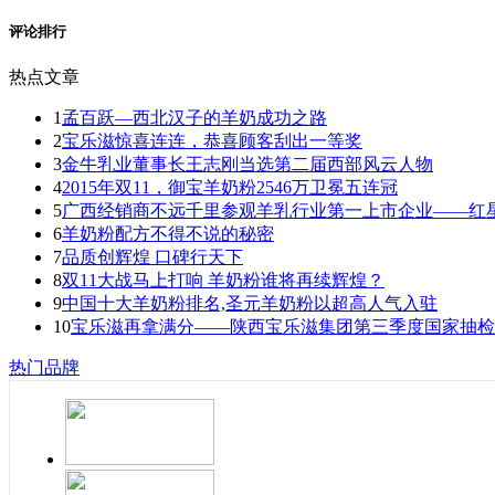
评论排行
热点文章
1
孟百跃—西北汉子的羊奶成功之路
2
宝乐滋惊喜连连，恭喜顾客刮出一等奖
3
金牛乳业董事长王志刚当选第二届西部风云人物
4
2015年双11，御宝羊奶粉2546万卫冕五连冠
5
广西经销商不远千里参观羊乳行业第一上市企业——红
6
羊奶粉配方不得不说的秘密
7
品质创辉煌 口碑行天下
8
双11大战马上打响 羊奶粉谁将再续辉煌？
9
中国十大羊奶粉排名,圣元羊奶粉以超高人气入驻
10
宝乐滋再拿满分——陕西宝乐滋集团第三季度国家抽检
热门品牌