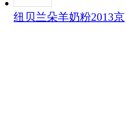
纽贝兰朵羊奶粉2013京