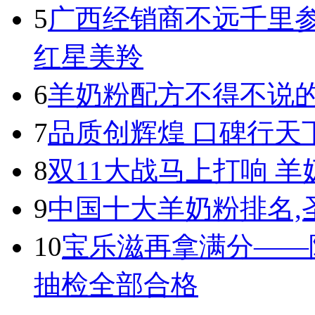
5
广西经销商不远千里
红星美羚
6
羊奶粉配方不得不说
7
品质创辉煌 口碑行天
8
双11大战马上打响 
9
中国十大羊奶粉排名,
10
宝乐滋再拿满分——
抽检全部合格