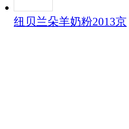
纽贝兰朵羊奶粉2013京