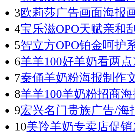
3
欧莉莎广告画面海报
4
宝乐滋OPO天赋亲和
5
智立方OPO铂金呵护
6
羊羊100好羊奶看两
7
秦俑羊奶粉海报制作
8
羊羊100羊奶粉招商海
9
宏兴名门贵族广告/海
10
美羚羊奶专卖店促销