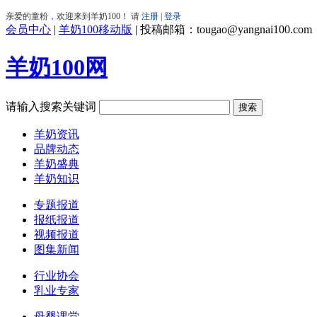
会员中心
|
羊奶100移动版
|
投稿邮箱：tougao@yangnai100.com
羊奶100网
请输入搜索关键词
羊奶资讯
品牌动态
羊奶盛典
羊奶知识
专题报道
报纸报道
视频报道
图集新闻
行业协会
乳业专家
母婴课堂