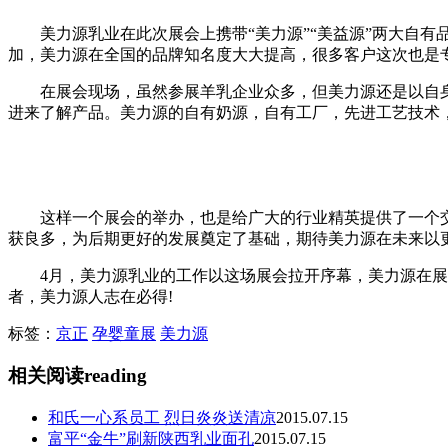
美力源乳业在此次展会上携带“美力源”“美益源”两大自有
加，美力源在全国的品牌知名度大大提高，很多客户这次也是
在展会现场，虽然参展羊乳企业众多，但美力源还是以自身
进来了解产品。美力源的自有奶源，自有工厂，先进工艺技术
这样一个展会的举办，也是给广大的行业精英提供了一个交
获良多，为后期更好的发展奠定了基础，期待美力源在未来以
4月，美力源乳业的工作以这场展会拉开序幕，美力源在展会
者，美力源人志在必得!
标签：
京正
孕婴童展
美力源
相关阅读
reading
和氏一心系员工 烈日炎炎送清凉
2015.07.15
富平“金牛”刷新陕西乳业面孔
2015.07.15