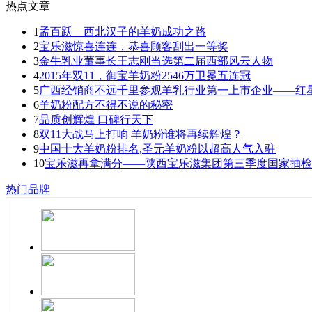
热点文章
1
孟百跃—西北汉子的羊奶成功之路
2
宝乐滋惊喜连连，恭喜顾客刮出一等奖
3
金牛乳业董事长王志刚当选第二届西部风云人物
4
2015年双11，御宝羊奶粉2546万卫冕五连冠
5
广西经销商不远千里参观羊乳行业第一上市企业——红
6
羊奶粉配方不得不说的秘密
7
品质创辉煌 口碑行天下
8
双11大战马上打响 羊奶粉谁将再续辉煌？
9
中国十大羊奶粉排名,圣元羊奶粉以超高人气入驻
10
宝乐滋再拿满分——陕西宝乐滋集团第三季度国家抽检
热门品牌