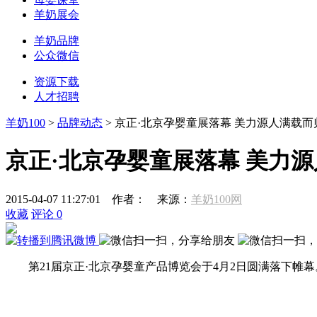
羊奶展会
羊奶品牌
公众微信
资源下载
人才招聘
羊奶100
>
品牌动态
> 京正·北京孕婴童展落幕 美力源人满载而
京正·北京孕婴童展落幕 美力
2015-04-07 11:27:01
作者：
来源：
羊奶100网
收藏
评论
0
第21届京正·北京孕婴童产品博览会于4月2日圆满落下帷