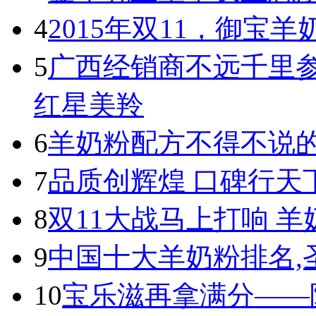
4
2015年双11，御宝羊
5
广西经销商不远千里
红星美羚
6
羊奶粉配方不得不说
7
品质创辉煌 口碑行天
8
双11大战马上打响 
9
中国十大羊奶粉排名,
10
宝乐滋再拿满分——