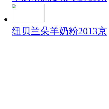
纽贝兰朵羊奶粉2013京