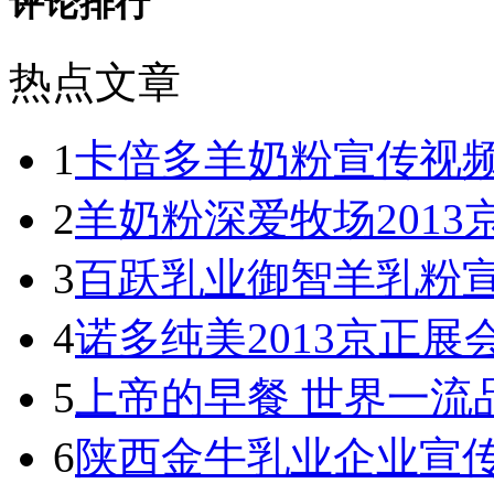
评论排行
热点文章
1
卡倍多羊奶粉宣传视
2
羊奶粉深爱牧场201
3
百跃乳业御智羊乳粉
4
诺多纯美2013京正展
5
上帝的早餐 世界一流
6
陕西金牛乳业企业宣