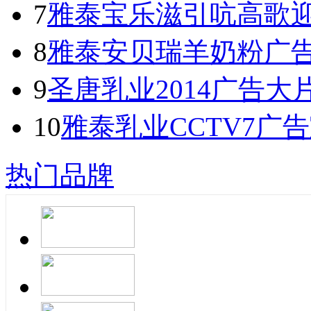
7
雅泰宝乐滋引吭高歌
8
雅泰安贝瑞羊奶粉广
9
圣唐乳业2014广告大
10
雅泰乳业CCTV7广
热门品牌