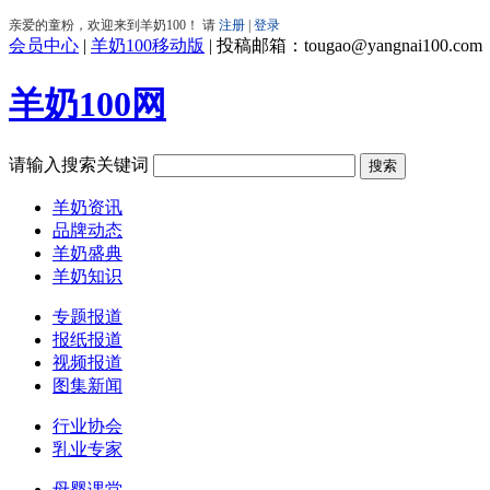
会员中心
|
羊奶100移动版
|
投稿邮箱：tougao@yangnai100.com
羊奶100网
请输入搜索关键词
羊奶资讯
品牌动态
羊奶盛典
羊奶知识
专题报道
报纸报道
视频报道
图集新闻
行业协会
乳业专家
母婴课堂