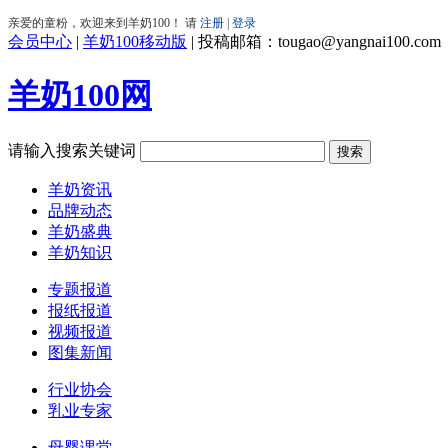
会员中心
|
羊奶100移动版
|
投稿邮箱：tougao@yangnai100.com
羊奶100网
请输入搜索关键词
羊奶资讯
品牌动态
羊奶盛典
羊奶知识
专题报道
报纸报道
视频报道
图集新闻
行业协会
乳业专家
母婴课堂