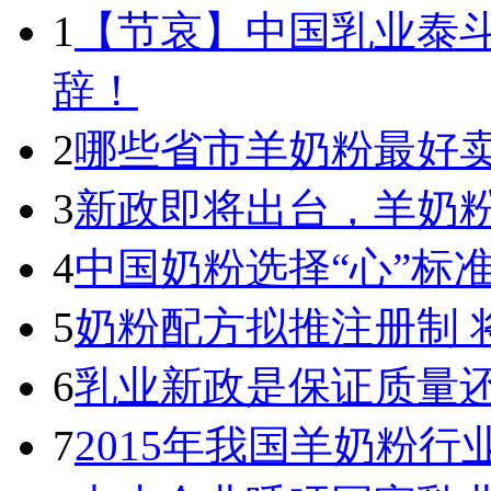
1
【节哀】中国乳业泰
辞！
2
哪些省市羊奶粉最好卖
3
新政即将出台，羊奶
4
中国奶粉选择“心”标
5
奶粉配方拟推注册制 
6
乳业新政是保证质量
7
2015年我国羊奶粉