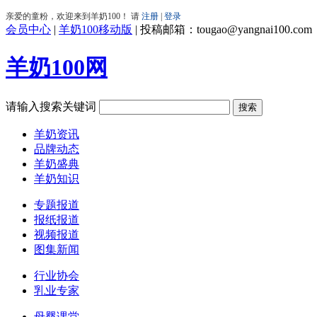
会员中心
|
羊奶100移动版
|
投稿邮箱：tougao@yangnai100.com
羊奶100网
请输入搜索关键词
羊奶资讯
品牌动态
羊奶盛典
羊奶知识
专题报道
报纸报道
视频报道
图集新闻
行业协会
乳业专家
母婴课堂