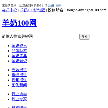
会员中心
|
羊奶100移动版
|
投稿邮箱：tougao@yangnai100.com
羊奶100网
请输入搜索关键词
羊奶资讯
品牌动态
羊奶盛典
羊奶知识
专题报道
报纸报道
视频报道
图集新闻
行业协会
乳业专家
母婴课堂