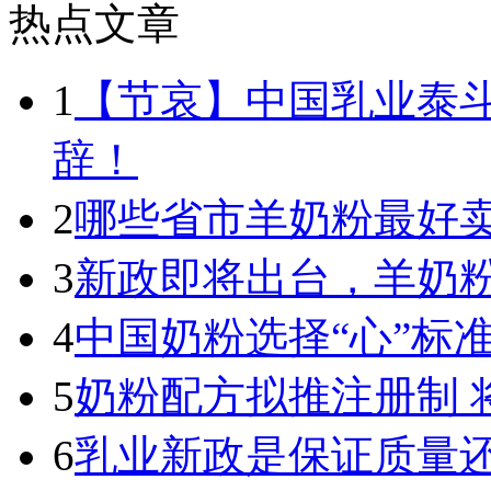
热点文章
1
【节哀】中国乳业泰
辞！
2
哪些省市羊奶粉最好卖
3
新政即将出台，羊奶
4
中国奶粉选择“心”标
5
奶粉配方拟推注册制 
6
乳业新政是保证质量