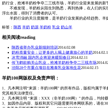
奶行业，抢滩羊奶粉争夺二三线市场，羊奶行业迎来发展的新
不难发现，羊奶粉从陌生到熟悉，再到热捧，在人们的实现
浮出水面，得到了消费者的认可。
羊奶行业的关注度频增，是羊奶行业发展的必经趋势。羊奶
标签：
陕西
羊奶
奶源
羊奶粉
乳业
奶山羊
相关阅读
reading
陕西省举办乳业新细则培训
2014.02.08
奶粉质量安全：让更多的人喝上健康放心的羊奶
2014.02.
冰雪消融 国内乳企将迎来暖阳春日
2014.02.11
传飞鹤欲购关山乳业，抢滩羊奶粉争夺二三线市场
2014.0
泾阳28个市重点项目在雅泰乳业落地生花
2014.02.15
羊奶100网版权及免责声明：
1、凡本网注明“来源：羊奶100网” 的所有作品，版权均属于羊奶1
究其相关法律责任。
2、凡本网注明 “来源：XXX（非羊奶100网）” 的作品
3、如因作品内容、版权和其它问题需要同本网联系的，请在3