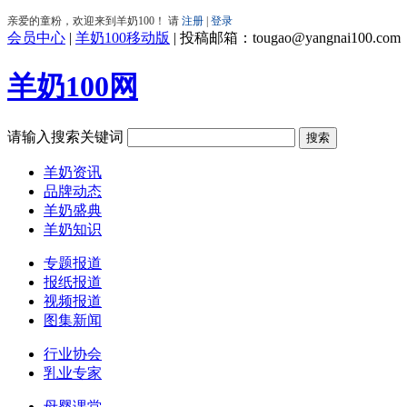
会员中心
|
羊奶100移动版
|
投稿邮箱：tougao@yangnai100.com
羊奶100网
请输入搜索关键词
羊奶资讯
品牌动态
羊奶盛典
羊奶知识
专题报道
报纸报道
视频报道
图集新闻
行业协会
乳业专家
母婴课堂