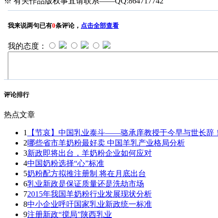
※ 有关作品版权事宜请联系——QQ:864717742
评论排行
热点文章
1
【节哀】中国乳业泰斗——骆承庠教授于今早与世长辞
2
哪些省市羊奶粉最好卖 中国羊乳产业格局分析
3
新政即将出台，羊奶粉企业如何应对
4
中国奶粉选择“心”标准
5
奶粉配方拟推注册制 将在月底出台
6
乳业新政是保证质量还是洗劫市场
7
2015年我国羊奶粉行业发展现状分析
8
中小企业呼吁国家乳业新政统一标准
9
注册新政“搅局”陕西乳业