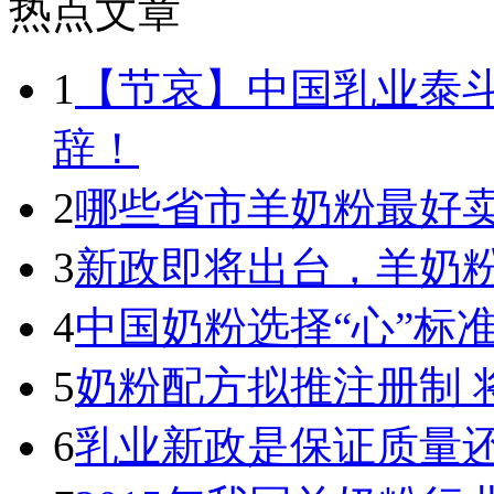
热点文章
1
【节哀】中国乳业泰
辞！
2
哪些省市羊奶粉最好卖
3
新政即将出台，羊奶
4
中国奶粉选择“心”标
5
奶粉配方拟推注册制 
6
乳业新政是保证质量