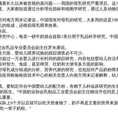
着长久以来被忽视的真问题——我国的母乳研究严重滞后。这才
。大家都知道通过分析理化指标和细胞学研究，通过人及动物实
南方周末记者说，中国现有对母乳的研究，大多用的还是198
乳的组成，还模拟母乳喂养效果。
渝说。
究中心，每卖一磅牛奶就会提取1美分用于乳品科学研究。中国直
究会乳品专业委员会副主任罗永康说。
方面，婴幼儿喂养试验的跟踪调查必不可少。
超过一万名婴儿进行长时间的跟踪研究，内容包括婴幼儿存活率
粉对智力、免疫，甚至啼哭、吐奶和大便等多方面的影响。
母乳成分组成的分析、营养代谢的研究，也包括对产品奶粉喂
疫局检验检疫技术中心的相关负责人向南方周末记者解释，幼儿
。要制定符合中国婴幼儿的配方粉，有赖于儿科临床研究的生长
医生。”中国奶业协会乳制品工业委员会副主任顾佳升也同意
么重要。
际上6个月以后就可以吃天然食物了，奶不再是主要的营养来源
吃一辈子奶粉。”