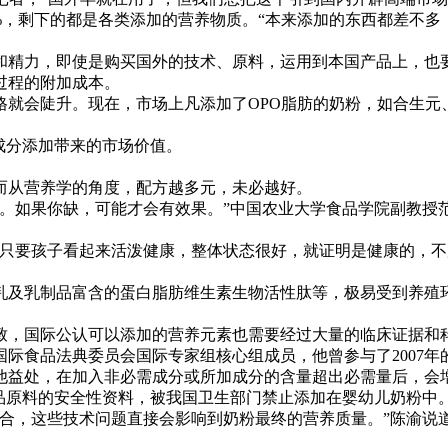
%，剩下的都是各类添加的营养物质。“本来添加的东西都差不多
精力，即使是购买国外的技术、原料，运用到本国产品上，也要
过程的附加成本。
陡升。现在，市场上凡添加了OPO脂肪的奶粉，如合生元、贝因
成分添加带来的市场价值。
从营养学的角度，配方越多元，未必越好。
如果你缺，可能才会有效果。”中国农业大学食品学院副教授
要孩子看起来活泼健康，整体状态很好，就证明是健康的，不
。
及乳制品富含的蛋白脂肪维生素生物活性肽等，极易受到养殖环
，国际公认可以添加的营养元素也需要经过大量的临床证据和
食品法典委员会国际专家组核心组成员，他曾参与了2007年的
益处，在加入非必需成分或所加成分的含量超出必需量后，会增加
食品原料的安全性资料，被我国卫生部门禁止添加在婴幼儿奶粉中
，这些技术问题直接会影响到奶粉最终的营养质量。”陈渝说