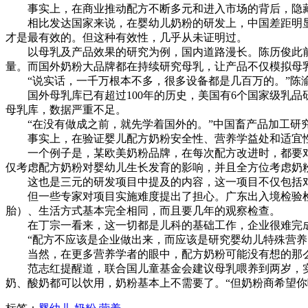
事实上，在商业推动配方不断多元和进入市场的背后，隐藏
相比发达国家来说，在婴幼儿奶粉的研发上，中国差距明显
才是最有效的。但这种有效性，几乎从未证明过。
以母乳及产品效果的研究为例，国内道路漫长。陈历俊此前对
量。而国外奶粉大品牌都在持续研究母乳，让产品不仅模拟母
“说实话，一千万根本不多，很多设备都是几百万的。”陈
国外母乳库已有超过100年的历史，美国有6个国家级乳品研
母乳库，数据严重不足。
“在没有做成之前，就先学着国外的。”中国畜产品加工研
事实上，在验证婴儿配方奶粉安全性、营养学益处和适宜性
一个例子是，某欧美奶粉品牌，在每次配方改进时，都要对
仅考虑配方奶粉对婴幼儿生长发育的影响，并且全方位考虑奶
这也是三元的研发项目中提及的内容，这一项目不仅包括对
但一些专家对项目实施难度提出了担心。广东出入境检验检
胎）、生活方式基本完全相同，而且要几年的观察检查。
在丁宗一看来，这一切都是儿科的基础工作，企业很难完成
“配方不应该是企业做出来，而应该是研究婴幼儿特殊营养的
当然，在更多营养学者的眼中，配方奶粉可能没有想的那
范志红提醒道，联合国儿童基金会建议母乳喂养到两岁，实
奶、酸奶都可以饮用，奶粉基本上不需要了。“但奶粉商希望你