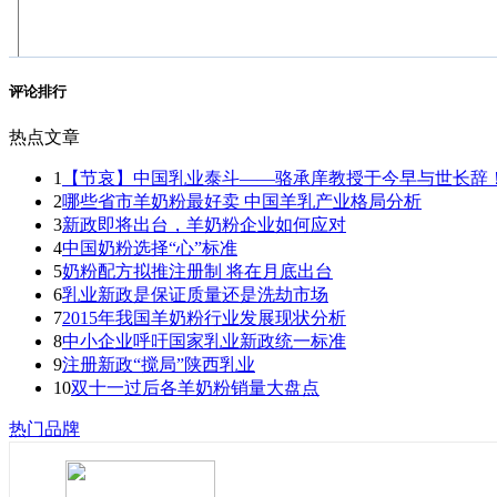
评论排行
热点文章
1
【节哀】中国乳业泰斗——骆承庠教授于今早与世长辞
2
哪些省市羊奶粉最好卖 中国羊乳产业格局分析
3
新政即将出台，羊奶粉企业如何应对
4
中国奶粉选择“心”标准
5
奶粉配方拟推注册制 将在月底出台
6
乳业新政是保证质量还是洗劫市场
7
2015年我国羊奶粉行业发展现状分析
8
中小企业呼吁国家乳业新政统一标准
9
注册新政“搅局”陕西乳业
10
双十一过后各羊奶粉销量大盘点
热门品牌