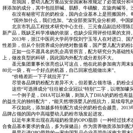
在我国，婴幼儿配方食品安全国家标准规定了必需成分和可
择添加的成分，其中包括胆碱、肌醇、牛磺酸、左旋肉碱等。没
在没有秘密可言的奶粉业，国内企业基本上是照搬国外。每
“国外加什么，我们也加。”农业部资深乳业分析师、中国
北京市乳品工程技术研究中心主任、三元食品副总经理陈历
新产品，既缺乏科学准确的依据，也缺少应用评价结果的支持
2013年，浙江中医药大学药学院刘宁玉等人在对进口、国
性差异，但从个别营养成分的绝对数值看，国产婴儿配方奶粉
正如一位不愿具名的乳企高管所言，配方研究分为基础性研
上，做改良型的科研，因此国内外配方成分差别不大。
圣元集团董事长张亮也认可这点，他在此前参加南方周末健言
80元一袋，有一个好点的机器，自己回家也能做出来”。
“价格差距一下子就拉开了”
尽管各品牌奶粉配方差异不大，但若要占领市场，奶粉企业
这些“可选择成分”往往被企业冠以“特别”二字，以增加噱
一个例子是，DHA可以补脑，则加入了DHA的奶粉也有益
的益生元的独特配方”，“能天然增强婴儿的抵抗力，延续母乳
不仅如此，添加越多特别配方成分的奶粉也会越贵。2013年
品牌占领的国内中高端婴幼儿奶粉市场发起进攻。
以近年来常出现在高端奶粉里的OPO脂肪（一种经过技术改
合食品基本要求的食品，多为保健品）作为营养物质添加到配
最早引进OPO脂肪的一家中国乳品企业高管告诉南方周末记