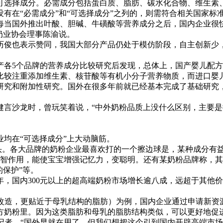
选择成分。必需成分包括蛋白质、脂肪、碳水化合物、维生素、
有在“必需成分”和“可选择成分”之列的，则需符合相关国家标
当国外推出叶酸、胆碱、牛磺酸等营养成分之后，国内企业很快
奶业协会理事陈渝说。
俊也表示赞同，我国大部分产品仍处于模仿阶段，自主创新少，
。
产各5个品牌的营养成分比较研究后发现，总体上，国产婴儿配
比较注重添加维生素、核苷酸等有机小分子营养物质，而进口婴
究和附加性研究。国外在很多年前就已经基本完成了基础研究，
沙龙时，曾玩笑着说，“中外奶粉品质上没什么区别，主要是
均在“可选择成分”上大动脑筋。
头。各大品牌的奶粉企业最喜欢打的一个擦边球是，某种成分有
智作用，能使宝宝增强记忆力，变聪明。还有某奶粉品牌称，其
的保护”等。
，国内300元以上的超高端奶粉市场增长逾八成，远超于其他价
造，更贴近于母乳结构的脂肪）为例，国内企业通过申请新资
方奶粉里。因为这类脂肪和母乳的脂肪结构类似，可以更好地促
者，“国外早就在用了，但我们想把这个引到国内开辟高端市场