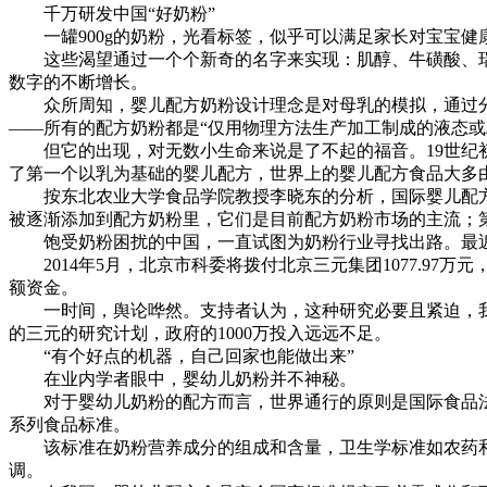
千万研发中国“好奶粉”
一罐900g的奶粉，光看标签，似乎可以满足家长对宝宝健
这些渴望通过一个个新奇的名字来实现：肌醇、牛磺酸、瑞护
数字的不断增长。
众所周知，婴儿配方奶粉设计理念是对母乳的模拟，通过分
——所有的配方奶粉都是“仅用物理方法生产加工制成的液态或
但它的出现，对无数小生命来说是了不起的福音。19世纪初之前，
了第一个以乳为基础的婴儿配方，世界上的婴儿配方食品大多
按东北农业大学食品学院教授李晓东的分析，国际婴儿配方奶
被逐渐添加到配方奶粉里，它们是目前配方奶粉市场的主流；
饱受奶粉困扰的中国，一直试图为奶粉行业寻找出路。最近，
2014年5月，北京市科委将拨付北京三元集团1077.97
额资金。
一时间，舆论哗然。支持者认为，这种研究必要且紧迫，我
的三元的研究计划，政府的1000万投入远远不足。
“有个好点的机器，自己回家也能做出来”
在业内学者眼中，婴幼儿奶粉并不神秘。
对于婴幼儿奶粉的配方而言，世界通行的原则是国际食品法典委
系列食品标准。
该标准在奶粉营养成分的组成和含量，卫生学标准如农药和
调。