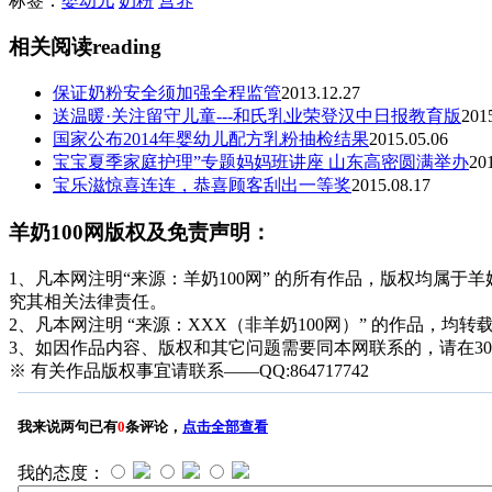
标签：
婴幼儿
奶粉
营养
相关阅读
reading
保证奶粉安全须加强全程监管
2013.12.27
送温暖·关注留守儿童---和氏乳业荣登汉中日报教育版
201
国家公布2014年婴幼儿配方乳粉抽检结果
2015.05.06
宝宝夏季家庭护理”专题妈妈班讲座 山东高密圆满举办
20
宝乐滋惊喜连连，恭喜顾客刮出一等奖
2015.08.17
羊奶100网版权及免责声明：
1、凡本网注明“来源：羊奶100网” 的所有作品，版权均属于羊奶1
究其相关法律责任。
2、凡本网注明 “来源：XXX（非羊奶100网）” 的作品
3、如因作品内容、版权和其它问题需要同本网联系的，请在3
※ 有关作品版权事宜请联系——QQ:864717742