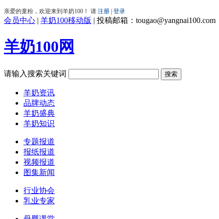
会员中心
|
羊奶100移动版
|
投稿邮箱：tougao@yangnai100.com
羊奶100网
请输入搜索关键词
羊奶资讯
品牌动态
羊奶盛典
羊奶知识
专题报道
报纸报道
视频报道
图集新闻
行业协会
乳业专家
母婴课堂