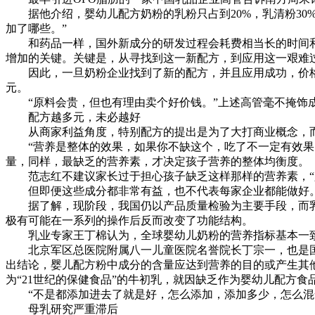
据他介绍，婴幼儿配方奶粉的乳粉只占到20%，乳清粉30
加了哪些。”
和药品一样，国外新成分的研发过程会耗费相当长的时间和
增加的关键。关键是，从寻找到这一新配方，到应用这一艰难
因此，一旦奶粉企业找到了新的配方，并且应用成功，价格就会
元。
“原料会贵，但也有理由卖个好价钱。”上述高管毫不掩饰
配方越多元，未必越好
从商家利益角度，特别配方的提出是为了大打商业概念，而
“营养是整体的效果，如果你不缺这个，吃了不一定有效果。
量，同样，最缺乏的营养素，才决定孩子营养的整体均衡度。
范志红不建议家长过于担心孩子缺乏这样那样的营养素，“只
但即便这些成分都非常有益，也不代表每家企业都能做好
据了解，现阶段，我国仍以产品质量检验为主要手段，而乳
极有可能在一系列的操作后反而改变了功能结构。
乳业专家王丁棉认为，全球婴幼儿奶粉的营养指标基本一致
北京军区总医院附属八一儿童医院名誉院长丁宗一，也是国际
出结论，婴儿配方粉中成分的含量应达到营养的目的或产生其他
为“21世纪的保健食品”的牛初乳，就因缺乏作为婴幼儿配方
“不是都添加进去了就是好，怎么添加，添加多少，怎么混合
母乳研究严重滞后