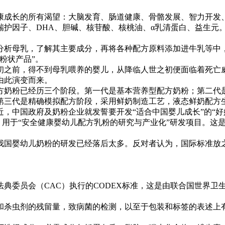
康成长的所有渴望：大脑发育、肠道健康、骨骼发展、智力开发
因子、DHA、胆碱、核苷酸、核桃油、α乳清蛋白、益生元
析母乳，了解其主要成分，再将各种配方原料添加进牛乳等中，
粉状产品”。
得不到母乳喂养的婴儿，从降临人世之初便面临着死亡威胁。1915
由此演变而来。
粉已经历三个阶段。第一代是基本营养型配方奶粉；第二代是加
第三代是精确模拟配方阶段，采用鲜奶制造工艺，液态鲜奶配方
中国政府及奶粉企业就发誓要开发“适合中国婴儿成长”的“好
万元，用于“安全健康婴幼儿配方乳粉的研究与产业化”研发项目。
国婴幼儿奶粉的研发已经落后太多。反对者认为，国际标准放之
员会（CAC）执行的CODEX标准，这是由联合国世界卫生
杀虫剂的残留量，致病菌的检测，以至于包装和标签的表述上有