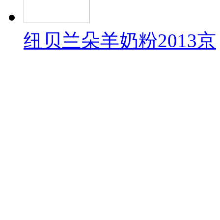
纽贝兰朵羊奶粉2013京