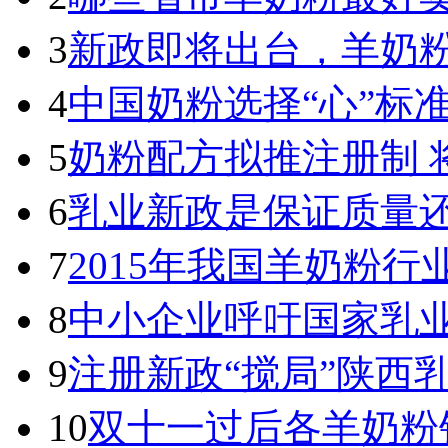
3
新政即将出台，羊奶
4
中国奶粉选择“心”标
5
奶粉配方拟推注册制 
6
乳业新政是保证质量
7
2015年我国羊奶粉
8
中小企业呼吁国家乳
9
注册新政“搅局”陕西
10
双十一过后各羊奶粉