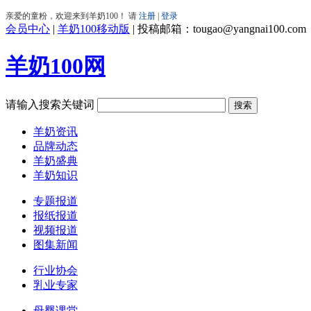
会员中心
|
羊奶100移动版
|
投稿邮箱：tougao@yangnai100.com
羊奶100网
请输入搜索关键词
羊奶资讯
品牌动态
羊奶盛典
羊奶知识
专题报道
报纸报道
视频报道
图集新闻
行业协会
乳业专家
母婴课堂