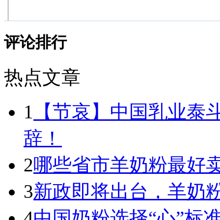
评论排行
热点文章
1
【节哀】中国乳业泰
辞！
2
哪些省市羊奶粉最好卖
3
新政即将出台，羊奶
4
中国奶粉选择“心”标