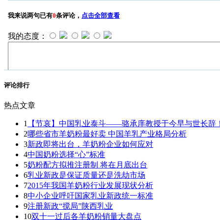
评论排行
热点文章
1
【节哀】中国乳业泰斗——骆承庠教授于今早与世长辞
2
哪些省市羊奶粉最好卖 中国羊乳产业格局分析
3
新政即将出台，羊奶粉企业如何应对
4
中国奶粉选择“心”标准
5
奶粉配方拟推注册制 将在月底出台
6
乳业新政是保证质量还是洗劫市场
7
2015年我国羊奶粉行业发展现状分析
8
中小企业呼吁国家乳业新政统一标准
9
注册新政“搅局”陕西乳业
10
双十一过后各羊奶粉销量大盘点