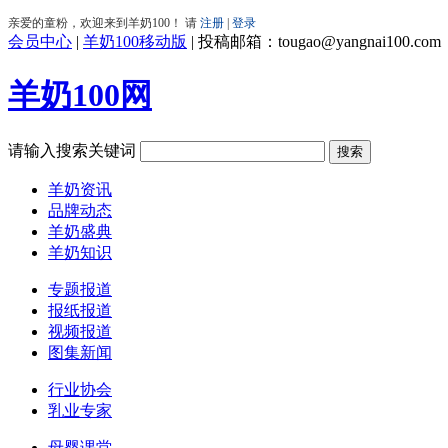
会员中心
|
羊奶100移动版
|
投稿邮箱：tougao@yangnai100.com
羊奶100网
请输入搜索关键词
羊奶资讯
品牌动态
羊奶盛典
羊奶知识
专题报道
报纸报道
视频报道
图集新闻
行业协会
乳业专家
母婴课堂