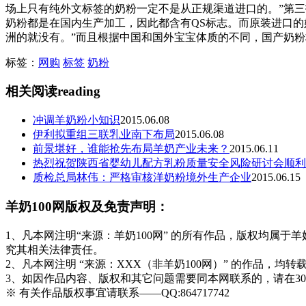
场上只有纯外文标签的奶粉一定不是从正规渠道进口的。”第三
奶粉都是在国内生产加工，因此都含有QS标志。而原装进口的
洲的就没有。”而且根据中国和国外宝宝体质的不同，国产奶
标签：
网购
标签
奶粉
相关阅读
reading
冲调羊奶粉小知识
2015.06.08
伊利拟重组三联乳业南下布局
2015.06.08
前景堪好，谁能抢先布局羊奶产业未来？
2015.06.11
热烈祝贺陕西省婴幼儿配方乳粉质量安全风险研讨会顺利
质检总局林伟：严格审核洋奶粉境外生产企业
2015.06.15
羊奶100网版权及免责声明：
1、凡本网注明“来源：羊奶100网” 的所有作品，版权均属于羊奶1
究其相关法律责任。
2、凡本网注明 “来源：XXX（非羊奶100网）” 的作品
3、如因作品内容、版权和其它问题需要同本网联系的，请在3
※ 有关作品版权事宜请联系——QQ:864717742