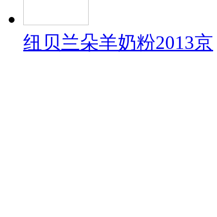
纽贝兰朵羊奶粉2013京