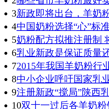
2
哪些省市羊奶粉最好卖
3
新政即将出台，羊奶
4
中国奶粉选择“心”标
5
奶粉配方拟推注册制 
6
乳业新政是保证质量
7
2015年我国羊奶粉
8
中小企业呼吁国家乳
9
注册新政“搅局”陕西
10
双十一过后各羊奶粉