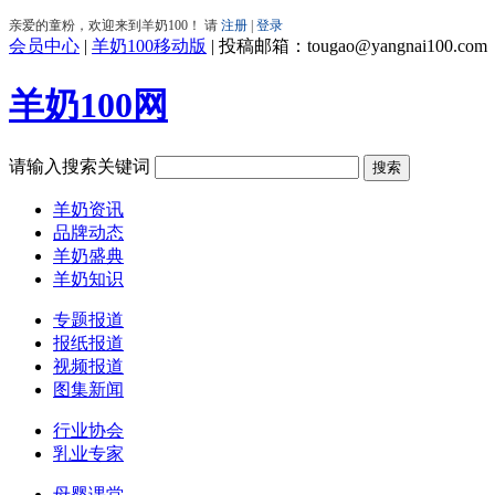
会员中心
|
羊奶100移动版
|
投稿邮箱：tougao@yangnai100.com
羊奶100网
请输入搜索关键词
羊奶资讯
品牌动态
羊奶盛典
羊奶知识
专题报道
报纸报道
视频报道
图集新闻
行业协会
乳业专家
母婴课堂