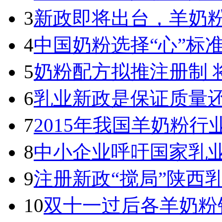
3
新政即将出台，羊奶
4
中国奶粉选择“心”标
5
奶粉配方拟推注册制 
6
乳业新政是保证质量
7
2015年我国羊奶粉
8
中小企业呼吁国家乳
9
注册新政“搅局”陕西
10
双十一过后各羊奶粉