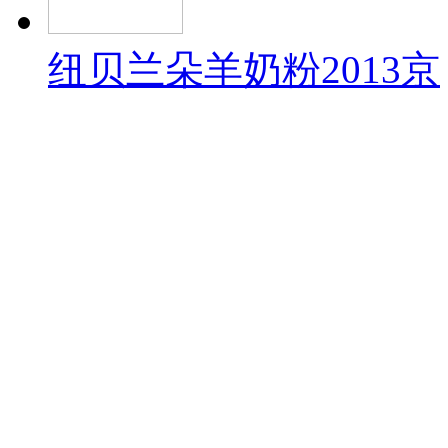
纽贝兰朵羊奶粉2013京