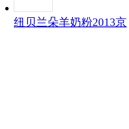
纽贝兰朵羊奶粉2013京