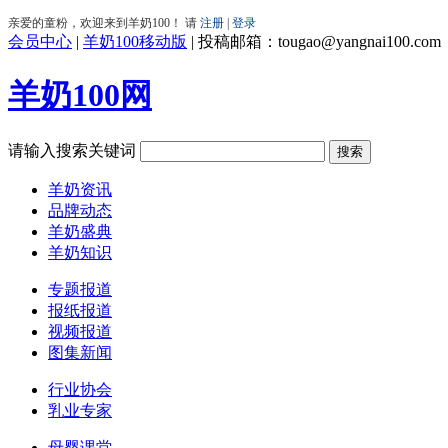
会员中心
|
羊奶100移动版
|
投稿邮箱：tougao@yangnai100.com
羊奶100网
请输入搜索关键词
羊奶资讯
品牌动态
羊奶盛典
羊奶知识
专题报道
报纸报道
视频报道
图集新闻
行业协会
乳业专家
母婴课堂