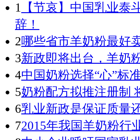
1
【节哀】中国乳业泰
辞！
2
哪些省市羊奶粉最好卖
3
新政即将出台，羊奶
4
中国奶粉选择“心”标
5
奶粉配方拟推注册制 
6
乳业新政是保证质量
7
2015年我国羊奶粉