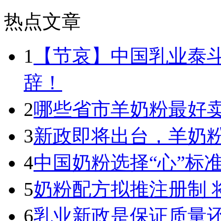
热点文章
1
【节哀】中国乳业泰
辞！
2
哪些省市羊奶粉最好卖
3
新政即将出台，羊奶
4
中国奶粉选择“心”标
5
奶粉配方拟推注册制 
6
乳业新政是保证质量