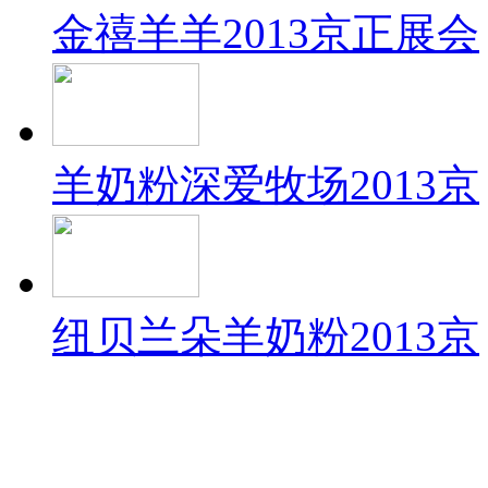
金禧羊羊2013京正展会
羊奶粉深爱牧场2013京
纽贝兰朵羊奶粉2013京