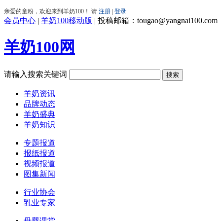
会员中心
|
羊奶100移动版
|
投稿邮箱：tougao@yangnai100.com
羊奶100网
请输入搜索关键词
羊奶资讯
品牌动态
羊奶盛典
羊奶知识
专题报道
报纸报道
视频报道
图集新闻
行业协会
乳业专家
母婴课堂