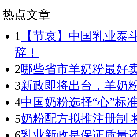
热点文章
1
【节哀】中国乳业泰
辞！
2
哪些省市羊奶粉最好卖
3
新政即将出台，羊奶
4
中国奶粉选择“心”标
5
奶粉配方拟推注册制 
6
乳业新政是保证质量