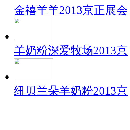
金禧羊羊2013京正展会
羊奶粉深爱牧场2013京
纽贝兰朵羊奶粉2013京