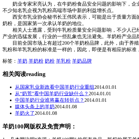
奶业专家宋亮认为，在牛奶粉食品安全问题的影响下，企业
不少知名乳企视为乳粉高端市场中新的利益增长点。
西安市乳业协会秘书长王伟民表示，可能是出于质量方面的
奶粉，是国家第一次承认羊奶的地位。
相关人士透露，受到牛乳粉质量安全问题影响，不少人已经转
产业的迅猛发展，行业的一些乱象也无法避免。羊奶粉产业品
目前全国市场上有超过200个羊奶粉品牌，此外，由于养殖
乳粉和羊乳乳粉的标准是一样的，因此，即便是有相应的标准
标签：
羊奶
羊奶粉
奶粉
羊乳粉
羊奶品牌
相关阅读
reading
从国家乳业新政看中国羊奶行业重组
2014.01.01
从“奶荒”看中国羊奶行业缺什么？
2014.01.01
中国羊奶行业谁将赢在转折点？
2014.01.01
媒体头条上的羊奶
2014.01.08
羊奶火了
2014.01.08
羊奶100网版权及免责声明：