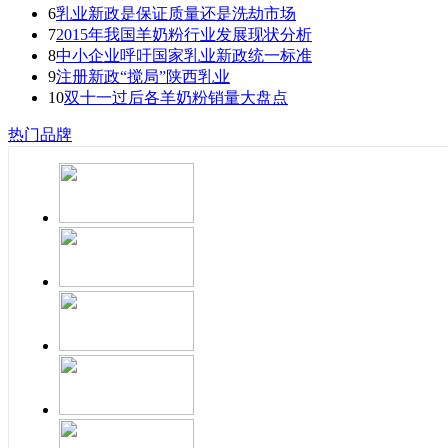
6
乳业新政是保证质量还是洗劫市场
7
2015年我国羊奶粉行业发展现状分析
8
中小企业呼吁国家乳业新政统一标准
9
注册新政“搅局”陕西乳业
10
双十一过后各羊奶粉销量大盘点
热门品牌