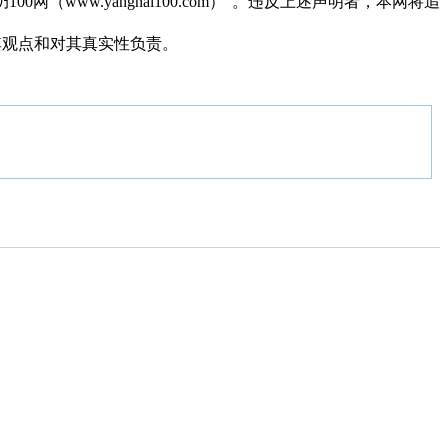
（www.yangnai100.com）”。违反上述声明者，本网将追
同其观点和对其真实性负责。