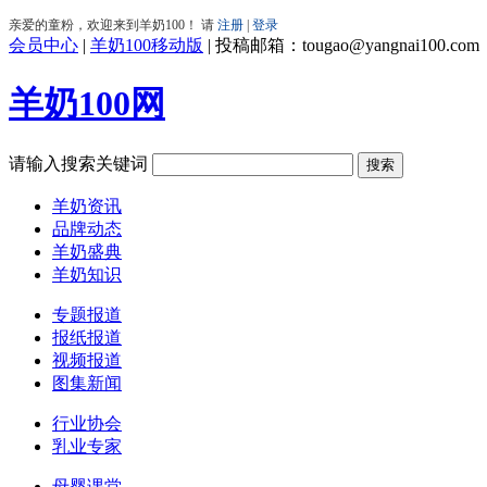
会员中心
|
羊奶100移动版
|
投稿邮箱：tougao@yangnai100.com
羊奶100网
请输入搜索关键词
羊奶资讯
品牌动态
羊奶盛典
羊奶知识
专题报道
报纸报道
视频报道
图集新闻
行业协会
乳业专家
母婴课堂